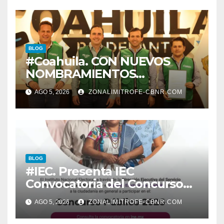
BLOG
#Coahuila. CON NUEVOS
NOMBRAMIENTOS
FORTALECE GOBERNADOR
AGO 5, 2026
ZONALIMITROFE-CBNR.COM
GABINETE
BLOG
#IEC. Presenta IEC
Convocatoria del Concurso
Público 2026
AGO 5, 2026
ZONALIMITROFE-CBNR.COM