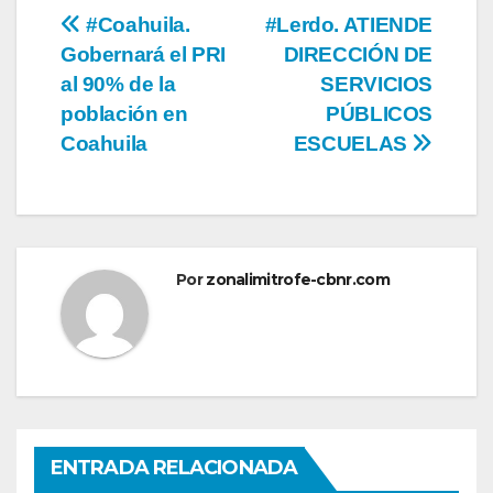
Navegación
#Coahuila.
#Lerdo. ATIENDE
Gobernará el PRI
DIRECCIÓN DE
de
al 90% de la
SERVICIOS
entradas
población en
PÚBLICOS
Coahuila
ESCUELAS
Por
zonalimitrofe-cbnr.com
ENTRADA RELACIONADA