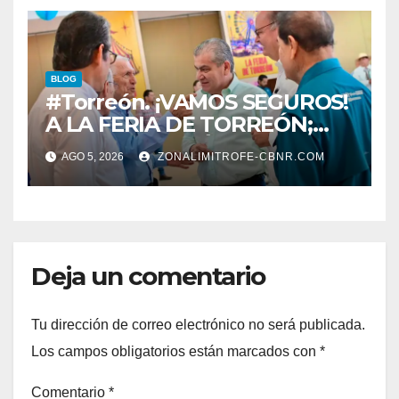
BLOG
#Torreón. ¡VAMOS SEGUROS!
A LA FERIA DE TORREÓN;
ALISTAN EDICIÓN 80
AGO 5, 2026
ZONALIMITROFE-CBNR.COM
Deja un comentario
Tu dirección de correo electrónico no será publicada.
Los campos obligatorios están marcados con
*
Comentario
*