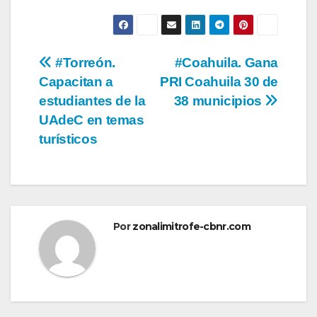
Navegación
#Torreón.
#Coahuila. Gana
Capacitan a
PRI Coahuila 30 de
de
estudiantes de la
38 municipios
entradas
UAdeC en temas
turísticos
Por
zonalimitrofe-cbnr.com