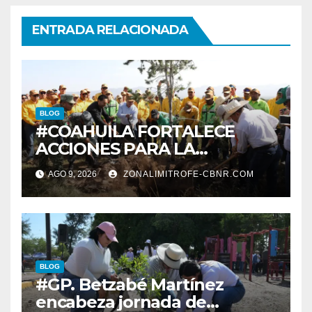
ENTRADA RELACIONADA
BLOG
#COAHUILA FORTALECE
ACCIONES PARA LA
RESTAURACIÓN Y
AGO 9, 2026
ZONALIMITROFE-CBNR.COM
PROTECCIÓN DE SUS
ECOSISTEMAS
BLOG
#GP. Betzabé Martínez
encabeza jornada de