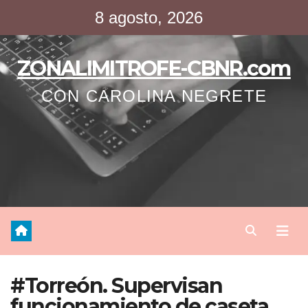
Saltar
8 agosto, 2026
al
contenido
ZONALIMITROFE-CBNR.com
CON CAROLINA NEGRETE
#Torreón. Supervisan
funcionamiento de caseta