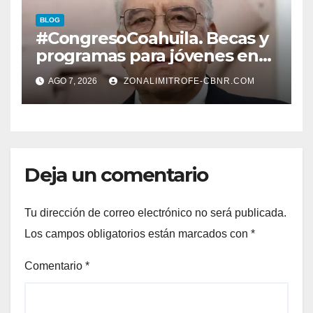
EN CARLOS REAL*
BLOG
#CongresoCoahuila. Becas y
programas para jóvenes en
áreas agropecuarias, plantea
AGO 7, 2026
ZONALIMITROFE-CBNR.COM
Raúl Onofre
Deja un comentario
Tu dirección de correo electrónico no será publicada.
Los campos obligatorios están marcados con
*
Comentario
*