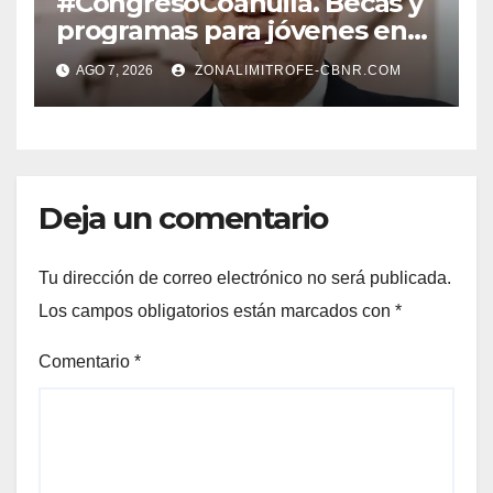
#CongresoCoahuila. Becas y
programas para jóvenes en
áreas agropecuarias, plantea
AGO 7, 2026
ZONALIMITROFE-CBNR.COM
Raúl Onofre
Deja un comentario
Tu dirección de correo electrónico no será publicada.
Los campos obligatorios están marcados con
*
Comentario
*