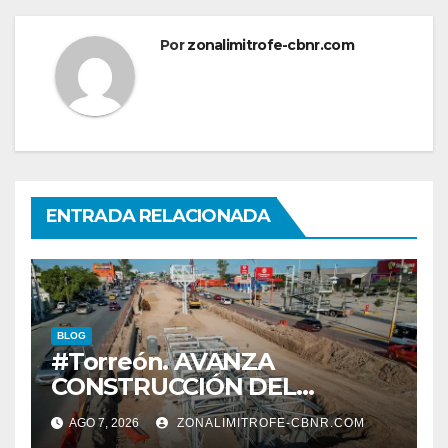
Por
zonalimitrofe-cbnr.com
ENTRADA RELACIONADA
BLOG
#Torreón. AVANZA
CONSTRUCCIÓN DEL
SISTEMA VIAL ORIENTE,
AGO 7, 2026
ZONALIMITROFE-CBNR.COM
SOBRE BULEVAR