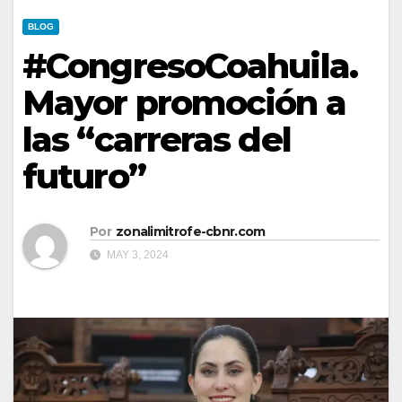
BLOG
#CongresoCoahuila.
Mayor promoción a
las “carreras del
futuro”
Por
zonalimitrofe-cbnr.com
MAY 3, 2024