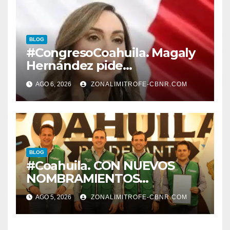
BLOG
#CongresoCoahuila. Magaly
Hernández pide
desconegelar LEY QUE TIENE
AGO 6, 2026
ZONALIMITROFE-CBNR.COM
QUE VER CON LA
PROTECCION DE
TRABAJADORES DE LA
EDUCACION.
BLOG
#Coahuila. CON NUEVOS
NOMBRAMIENTOS
FORTALECE GOBERNADOR
AGO 5, 2026
ZONALIMITROFE-CBNR.COM
GABINETE