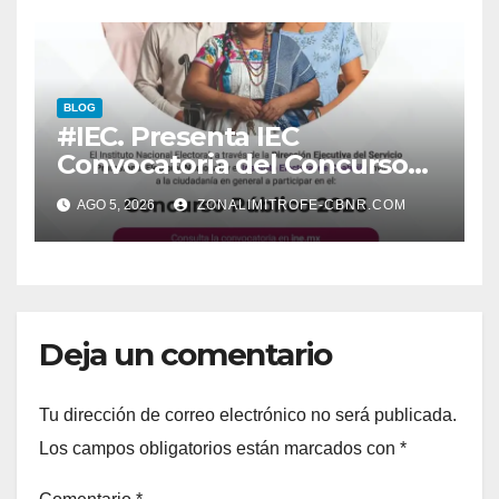
BLOG
#IEC. Presenta IEC
Convocatoria del Concurso
Público 2026
AGO 5, 2026
ZONALIMITROFE-CBNR.COM
Deja un comentario
Tu dirección de correo electrónico no será publicada.
Los campos obligatorios están marcados con
*