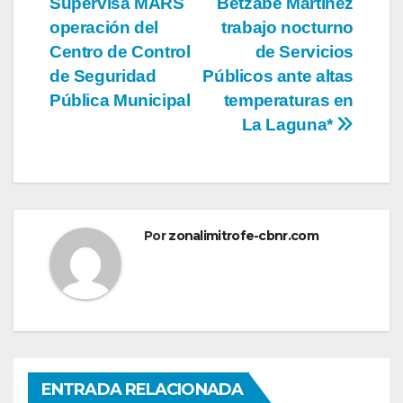
Supervisa MARS
Betzabé Martínez
de
operación del
trabajo nocturno
entradas
Centro de Control
de Servicios
de Seguridad
Públicos ante altas
Pública Municipal
temperaturas en
La Laguna*
Por
zonalimitrofe-cbnr.com
ENTRADA RELACIONADA