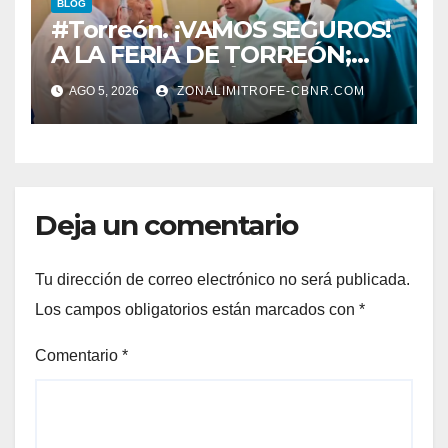
BLOG
#Torreón. ¡VAMOS SEGUROS!
A LA FERIA DE TORREÓN;
ALISTAN EDICIÓN 80
AGO 5, 2026
ZONALIMITROFE-CBNR.COM
Deja un comentario
Tu dirección de correo electrónico no será publicada.
Los campos obligatorios están marcados con
*
Comentario
*