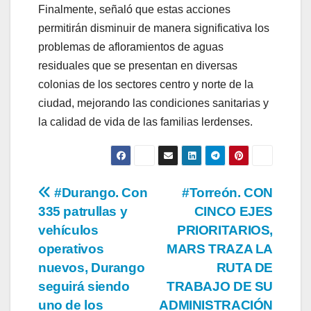
Finalmente, señaló que estas acciones
permitirán disminuir de manera significativa los
problemas de afloramientos de aguas
residuales que se presentan en diversas
colonias de los sectores centro y norte de la
ciudad, mejorando las condiciones sanitarias y
la calidad de vida de las familias lerdenses.
Navegación
#Durango. Con
#Torreón. CON
335 patrullas y
CINCO EJES
de
vehículos
PRIORITARIOS,
entradas
operativos
MARS TRAZA LA
nuevos, Durango
RUTA DE
seguirá siendo
TRABAJO DE SU
uno de los
ADMINISTRACIÓN