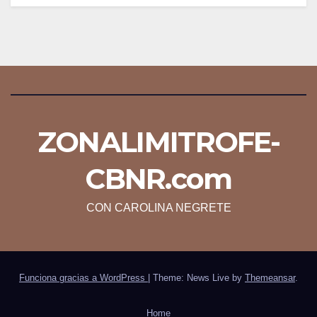
ZONALIMITROFE-
CBNR.com
CON CAROLINA NEGRETE
Funciona gracias a WordPress
|
Theme: News Live by
Themeansar
.
Home