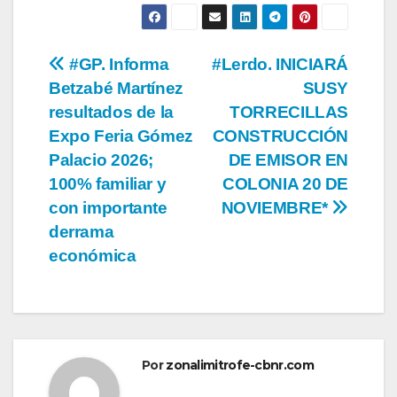
Navegación
#GP. Informa
#Lerdo. INICIARÁ
Betzabé Martínez
SUSY
de
resultados de la
TORRECILLAS
entradas
Expo Feria Gómez
CONSTRUCCIÓN
Palacio 2026;
DE EMISOR EN
100% familiar y
COLONIA 20 DE
con importante
NOVIEMBRE*
derrama
económica
Por
zonalimitrofe-cbnr.com