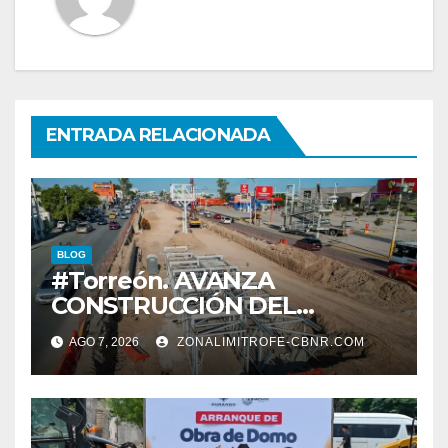
ENTRADA RELACIONADA
BLOG
#Torreón. AVANZA
CONSTRUCCIÓN DEL
SISTEMA VIAL ORIENTE,
AGO 7, 2026
ZONALIMITROFE-CBNR.COM
SOBRE BULEVAR
REVOLUCIÓN