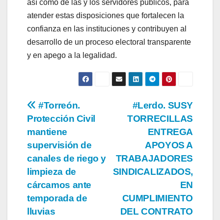
así como de las y los servidores públicos, para
atender estas disposiciones que fortalecen la
confianza en las instituciones y contribuyen al
desarrollo de un proceso electoral transparente
y en apego a la legalidad.
Navegación
#Torreón.
#Lerdo. SUSY
Protección Civil
TORRECILLAS
de
mantiene
ENTREGA
entradas
supervisión de
APOYOS A
canales de riego y
TRABAJADORES
limpieza de
SINDICALIZADOS,
cárcamos ante
EN
temporada de
CUMPLIMIENTO
lluvias
DEL CONTRATO