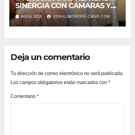
SINERGIA CON CÁMARAS Y
ORGANISMOS, EN BENEFICIO
AGO 6, 2026
ZONALIMITROFE-CBNR.COM
DEL DESARROLLO DE
TORREÓN
Deja un comentario
Tu dirección de correo electrónico no será publicada.
Los campos obligatorios están marcados con
*
Comentario
*