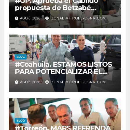
#GP. Aprueba el Cabildo
propuesta de Betzabé
Martínez para su primer
AGO 6, 2026
ZONALIMITROFE-CBNR.COM
informe el día 20 de agosto a
las 11 de la mañana*
BLOG
#Coahuila. ESTAMOS LISTOS
PARA POTENCIALIZAR EL
GAS COAHUILA: MANOLO
AGO 6, 2026
ZONALIMITROFE-CBNR.COM
BLOG
#Torreón. MARS REFRENDA