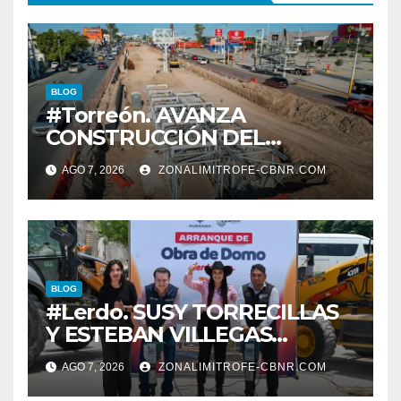
BLOG
#Torreón. AVANZA
CONSTRUCCIÓN DEL
SISTEMA VIAL ORIENTE,
AGO 7, 2026
ZONALIMITROFE-CBNR.COM
SOBRE BULEVAR
REVOLUCIÓN
BLOG
#Lerdo. SUSY TORRECILLAS
Y ESTEBAN VILLEGAS
ENTREGAN TÍTULOS DE
AGO 7, 2026
ZONALIMITROFE-CBNR.COM
PROPIEDAD A FAMILIAS