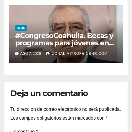
LERDENSES Y DAN
ARRANQUE A LA
CONSTRUCCIÓN DE DOMO
EN CARLOS REAL*
BLOG
#CongresoCoahuila. Becas y
programas para jóvenes en
áreas agropecuarias, plantea
AGO 7, 2026
ZONALIMITROFE-CBNR.COM
Raúl Onofre
Deja un comentario
Tu dirección de correo electrónico no será publicada.
Los campos obligatorios están marcados con
*
Comentario
*