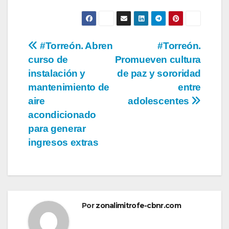
Navegación
#Torreón. Abren
#Torreón.
curso de
Promueven cultura
de
instalación y
de paz y sororidad
entradas
mantenimiento de
entre
aire
adolescentes
acondicionado
para generar
ingresos extras
Por
zonalimitrofe-cbnr.com