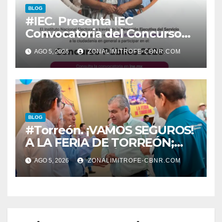
BLOG
#IEC. Presenta IEC
Convocatoria del Concurso
Público 2026
AGO 5, 2026
ZONALIMITROFE-CBNR.COM
BLOG
#Torreón. ¡VAMOS SEGUROS!
A LA FERIA DE TORREÓN;
ALISTAN EDICIÓN 80
AGO 5, 2026
ZONALIMITROFE-CBNR.COM