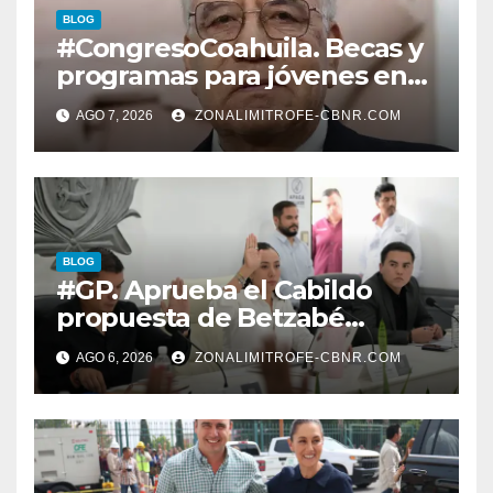
BLOG
#CongresoCoahuila. Becas y
programas para jóvenes en
áreas agropecuarias, plantea
AGO 7, 2026
ZONALIMITROFE-CBNR.COM
Raúl Onofre
BLOG
#GP. Aprueba el Cabildo
propuesta de Betzabé
Martínez para su primer
AGO 6, 2026
ZONALIMITROFE-CBNR.COM
informe el día 20 de agosto a
las 11 de la mañana*