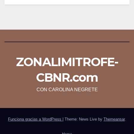
ZONALIMITROFE-
CBNR.com
CON CAROLINA NEGRETE
Funciona gracias a WordPress
|
Theme: News Live by
Themeansar
.