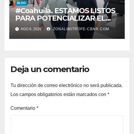
BLOG
#Coahuila. ESTAMOS LISTOS
PARA POTENCIALIZAR EL
GAS COAHUILA: MANOLO
AGO 6, 2026
ZONALIMITROFE-CBNR.COM
Deja un comentario
Tu dirección de correo electrónico no será publicada.
Los campos obligatorios están marcados con
*
Comentario
*