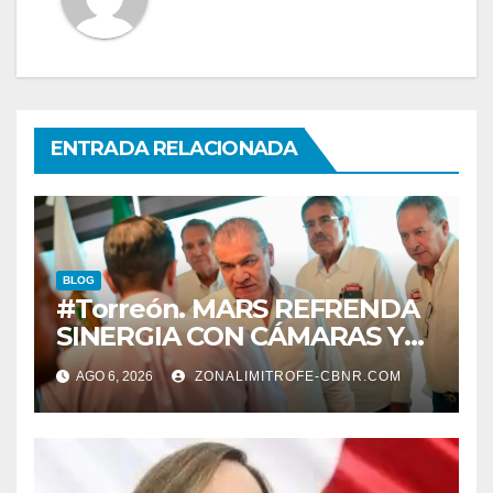
ENTRADA RELACIONADA
BLOG
#Torreón. MARS REFRENDA
SINERGIA CON CÁMARAS Y
ORGANISMOS, EN BENEFICIO
AGO 6, 2026
ZONALIMITROFE-CBNR.COM
DEL DESARROLLO DE
TORREÓN