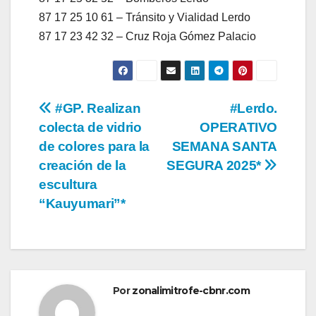
87 17 25 10 61 – Tránsito y Vialidad Lerdo
87 17 23 42 32 – Cruz Roja Gómez Palacio
Navegación
#GP. Realizan
#Lerdo.
colecta de vidrio
OPERATIVO
de
de colores para la
SEMANA SANTA
entradas
creación de la
SEGURA 2025*
escultura
“Kauyumari”*
Por
zonalimitrofe-cbnr.com