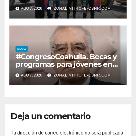
ENTREGAN TÍTULOS DE
AGO 7, 2026
ZONALIMITROFE-CBNR.COM
PROPIEDAD A FAMILIAS
LERDENSES Y DAN
ARRANQUE A LA
CONSTRUCCIÓN DE DOMO
EN CARLOS REAL*
BLOG
#CongresoCoahuila. Becas y
programas para jóvenes en
áreas agropecuarias, plantea
AGO 7, 2026
ZONALIMITROFE-CBNR.COM
Raúl Onofre
Deja un comentario
Tu dirección de correo electrónico no será publicada.