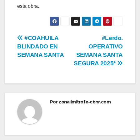
esta obra.
Navegación
#COAHUILA
#Lerdo.
BLINDADO EN
OPERATIVO
de
SEMANA SANTA
SEMANA SANTA
entradas
SEGURA 2025*
Por
zonalimitrofe-cbnr.com