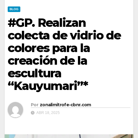
BLOG
#GP. Realizan
colecta de vidrio de
colores para la
creación de la
escultura
“Kauyumari”*
Por
zonalimitrofe-cbnr.com
ABR 18, 2025