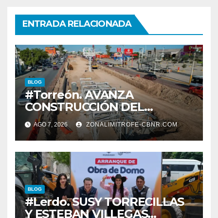
ENTRADA RELACIONADA
BLOG
#Torreón. AVANZA
CONSTRUCCIÓN DEL
SISTEMA VIAL ORIENTE,
AGO 7, 2026
ZONALIMITROFE-CBNR.COM
SOBRE BULEVAR
REVOLUCIÓN
BLOG
#Lerdo. SUSY TORRECILLAS
Y ESTEBAN VILLEGAS