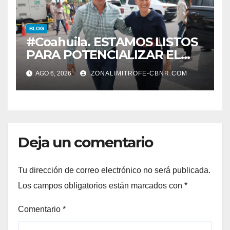
BLOG
#Coahuila. ESTAMOS LISTOS
PARA POTENCIALIZAR EL
GAS COAHUILA: MANOLO
AGO 6, 2026
ZONALIMITROFE-CBNR.COM
Deja un comentario
Tu dirección de correo electrónico no será publicada.
Los campos obligatorios están marcados con
*
Comentario
*