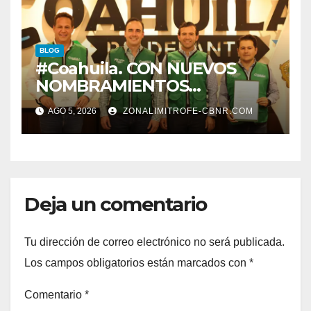
TRABAJADORES DE LA
EDUCACION.
BLOG
#Coahuila. CON NUEVOS
NOMBRAMIENTOS
FORTALECE GOBERNADOR
AGO 5, 2026
ZONALIMITROFE-CBNR.COM
GABINETE
Deja un comentario
Tu dirección de correo electrónico no será publicada.
Los campos obligatorios están marcados con
*
Comentario
*