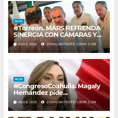
BLOG
#Torreón. MARS REFRENDA
SINERGIA CON CÁMARAS Y
ORGANISMOS, EN BENEFICIO
AGO 6, 2026
ZONALIMITROFE-CBNR.COM
DEL DESARROLLO DE
TORREÓN
BLOG
#CongresoCoahuila. Magaly
Hernández pide
desconegelar LEY QUE TIENE
AGO 6, 2026
ZONALIMITROFE-CBNR.COM
QUE VER CON LA
PROTECCION DE