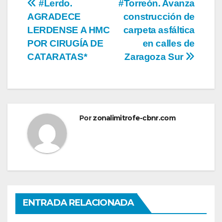
Navegación
#Lerdo.
#Torreón. Avanza
AGRADECE
construcción de
de
LERDENSE A HMC
carpeta asfáltica
entradas
POR CIRUGÍA DE
en calles de
CATARATAS*
Zaragoza Sur
Por
zonalimitrofe-cbnr.com
ENTRADA RELACIONADA