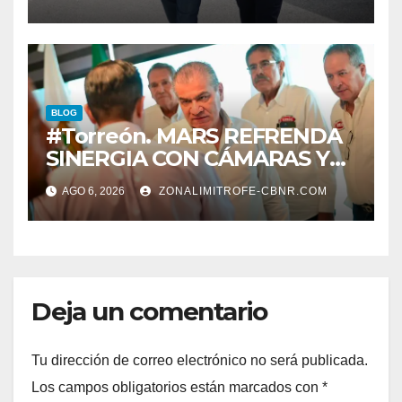
BLOG
#Torreón. MARS REFRENDA
SINERGIA CON CÁMARAS Y
ORGANISMOS, EN BENEFICIO
AGO 6, 2026
ZONALIMITROFE-CBNR.COM
DEL DESARROLLO DE
TORREÓN
Deja un comentario
Tu dirección de correo electrónico no será publicada.
Los campos obligatorios están marcados con
*