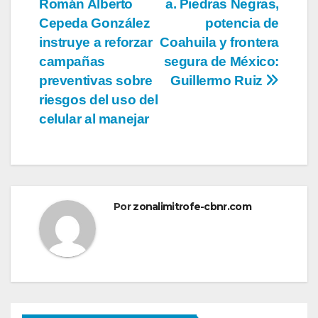
Román Alberto
a. Piedras Negras,
de
Cepeda González
potencia de
entradas
instruye a reforzar
Coahuila y frontera
campañas
segura de México:
preventivas sobre
Guillermo Ruiz
riesgos del uso del
celular al manejar
Por
zonalimitrofe-cbnr.com