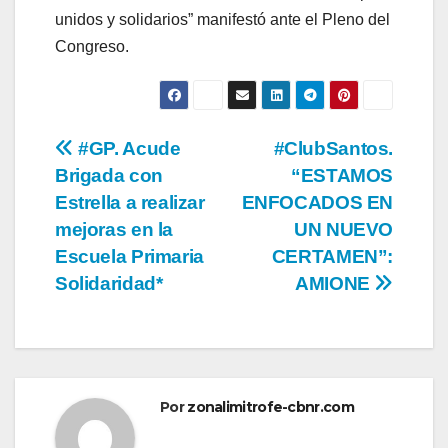
unidos y solidarios” manifestó ante el Pleno del
Congreso.
Navegación
#GP. Acude
#ClubSantos.
Brigada con
“ESTAMOS
de
Estrella a realizar
ENFOCADOS EN
entradas
mejoras en la
UN NUEVO
Escuela Primaria
CERTAMEN”:
Solidaridad*
AMIONE
Por
zonalimitrofe-cbnr.com