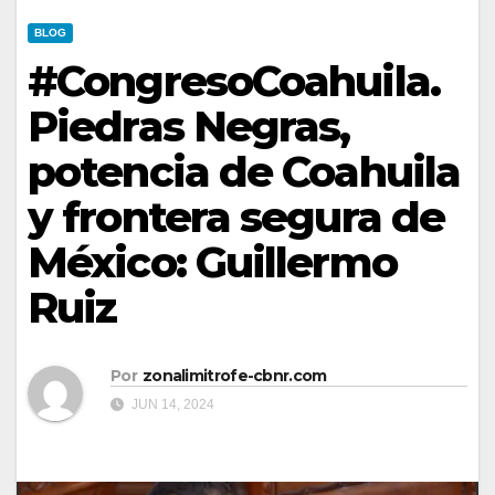
BLOG
#CongresoCoahuila.
Piedras Negras,
potencia de Coahuila
y frontera segura de
México: Guillermo
Ruiz
Por
zonalimitrofe-cbnr.com
JUN 14, 2024