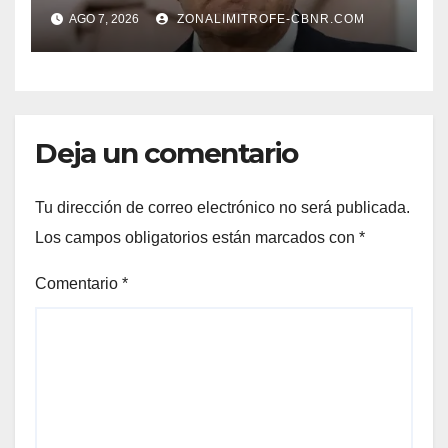
áreas agropecuarias, plantea
AGO 7, 2026
ZONALIMITROFE-CBNR.COM
Raúl Onofre
Deja un comentario
Tu dirección de correo electrónico no será publicada.
Los campos obligatorios están marcados con
*
Comentario
*