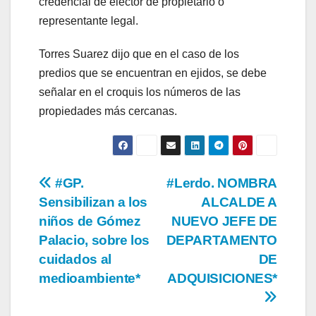
credencial de elector de propietario o
representante legal.
Torres Suarez dijo que en el caso de los
predios que se encuentran en ejidos, se debe
señalar en el croquis los números de las
propiedades más cercanas.
Navegación
#GP.
#Lerdo. NOMBRA
Sensibilizan a los
ALCALDE A
de
niños de Gómez
NUEVO JEFE DE
entradas
Palacio, sobre los
DEPARTAMENTO
cuidados al
DE
medioambiente*
ADQUISICIONES*