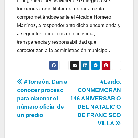
El Ingeniero Jesús Moreno se integró a sus
funciones como titular del departamento,
comprometiéndose ante el Alcalde Homero
Martínez, a responder ante dicha encomienda y
a seguir los principios de eficiencia,
transparencia y responsabilidad que
caracterizan a la administración municipal.
Navegación
#Torreón. Dan a
#Lerdo.
conocer proceso
CONMEMORAN
de
para obtener el
146 ANIVERSARIO
entradas
número oficial de
DEL NATALICIO
un predio
DE FRANCISCO
VILLA