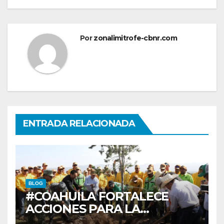
Por
zonalimitrofe-cbnr.com
ENTRADA RELACIONADA
BLOG
#COAHUILA FORTALECE
ACCIONES PARA LA
RESTAURACIÓN Y