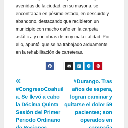
avenidas de la ciudad, en su mayoría, se
encontraban en pésimo estado, en descuido y
abandono, destacando que recibieron un
municipio con mucho daño en la carpeta
asfáltica y con obras de muy mala calidad. Por
ello, apuntó, que se ha trabajado arduamente
en la rehabilitación de carreteras.
Navegación
#Durango. Tras
#CongresoCoahuil
años de espera,
de
a. Se llevó a cabo
logran caminar y
entradas
la Décima Quinta
quitarse el dolor 59
Sesión del Primer
pacientes; son
Periodo Ordinario
operados en
de Sesiones
campaña