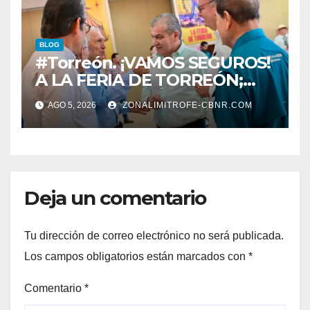
BLOG
#Torreón. ¡VAMOS SEGUROS!
A LA FERIA DE TORREÓN;
ALISTAN EDICIÓN 80
AGO 5, 2026
ZONALIMITROFE-CBNR.COM
Deja un comentario
Tu dirección de correo electrónico no será publicada.
Los campos obligatorios están marcados con
*
Comentario
*