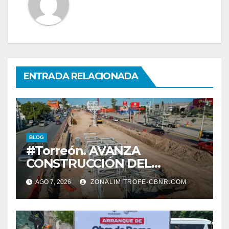
ENTRADA RELACIONADA
BLOG
#Torreón. AVANZA
CONSTRUCCIÓN DEL
SISTEMA VIAL ORIENTE,
AGO 7, 2026
ZONALIMITROFE-CBNR.COM
SOBRE BULEVAR
REVOLUCIÓN