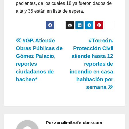
pacientes, de los cuales 18 ya fueron dados de
alta y 35 están en lista de espera.
Navegación
#GP. Atiende
#Torreón.
Obras Públicas de
Protección Civil
de
Gómez Palacio,
atiende hasta 12
entradas
reportes
reportes de
ciudadanos de
incendio en casa
bacheo*
habitación por
semana
Por
zonalimitrofe-cbnr.com