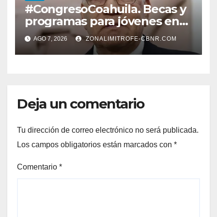
#CongresoCoahuila. Becas y
programas para jóvenes en
áreas agropecuarias, plantea
AGO 7, 2026
ZONALIMITROFE-CBNR.COM
Raúl Onofre
Deja un comentario
Tu dirección de correo electrónico no será publicada.
Los campos obligatorios están marcados con
*
Comentario
*