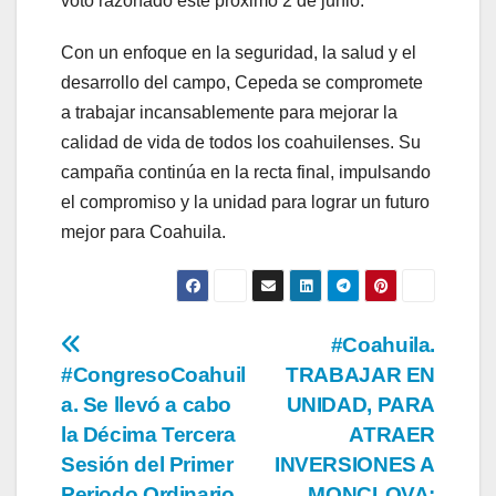
voto razonado este próximo 2 de junio.
Con un enfoque en la seguridad, la salud y el
desarrollo del campo, Cepeda se compromete
a trabajar incansablemente para mejorar la
calidad de vida de todos los coahuilenses. Su
campaña continúa en la recta final, impulsando
el compromiso y la unidad para lograr un futuro
mejor para Coahuila.
Navegación
#Coahuila.
#CongresoCoahuil
TRABAJAR EN
de
a. Se llevó a cabo
UNIDAD, PARA
entradas
la Décima Tercera
ATRAER
Sesión del Primer
INVERSIONES A
Periodo Ordinario
MONCLOVA: