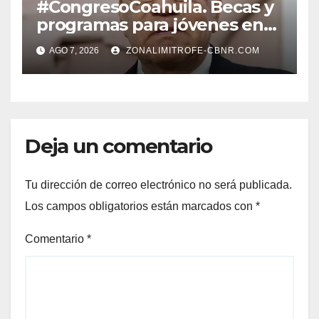
#CongresoCoahuila. Becas y
programas para jóvenes en
áreas agropecuarias, plantea
AGO 7, 2026
ZONALIMITROFE-CBNR.COM
Raúl Onofre
Deja un comentario
Tu dirección de correo electrónico no será publicada.
Los campos obligatorios están marcados con
*
Comentario
*