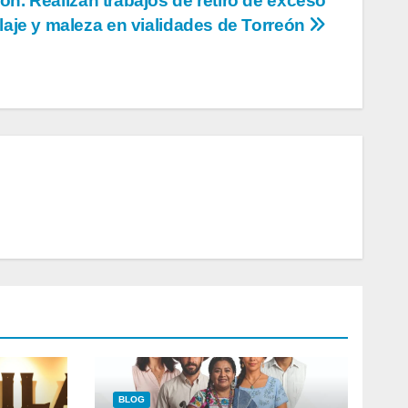
ón. Realizan trabajos de retiro de exceso
llaje y maleza en vialidades de Torreón
BLOG