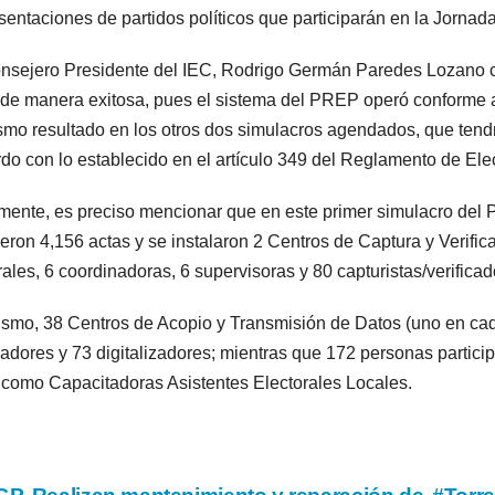
sentaciones de partidos políticos que participarán en la Jornada
nsejero Presidente del IEC, Rodrigo Germán Paredes Lozano co
de manera exitosa, pues el sistema del PREP operó conforme a
smo resultado en los otros dos simulacros agendados, que tendrá
do con lo establecido en el artículo 349 del Reglamento de Ele
mente, es preciso mencionar que en este primer simulacro del P
ieron 4,156 actas y se instalaron 2 Centros de Captura y Verif
ales, 6 coordinadoras, 6 supervisoras y 80 capturistas/verificad
smo, 38 Centros de Acopio y Transmisión de Datos (uno en cad
adores y 73 digitalizadores; mientras que 172 personas partic
como Capacitadoras Asistentes Electorales Locales.