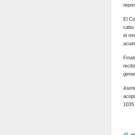
repre
El Co
cabo 
el mi
acuer
Final
recib
gener
Asimi
acopi
1035 