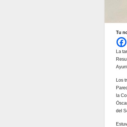
Tu n
La ta
Resul
Ayunt
Los t
Pared
la Co
Óscar
del S
Estuv