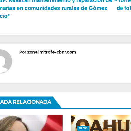
vegación
P. Realizan mantenimiento y reparación de
#Torre
narias en comunidades rurales de Gómez
de fo
cio*
tradas
Por
zonalimitrofe-cbnr.com
ADA RELACIONADA
BLOG