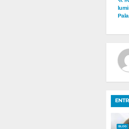
Na
#G
lumi
de
Pala
en
ENTR
BLOG