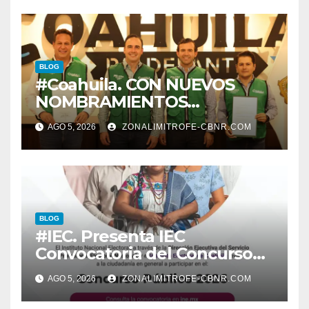
BLOG
#Coahuila. CON NUEVOS
NOMBRAMIENTOS
FORTALECE GOBERNADOR
AGO 5, 2026
ZONALIMITROFE-CBNR.COM
GABINETE
BLOG
#IEC. Presenta IEC
Convocatoria del Concurso
Público 2026
AGO 5, 2026
ZONALIMITROFE-CBNR.COM