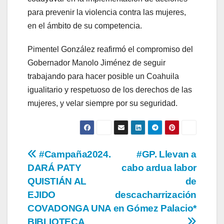
para prevenir la violencia contra las mujeres,
en el ámbito de su competencia.
Pimentel González reafirmó el compromiso del
Gobernador Manolo Jiménez de seguir
trabajando para hacer posible un Coahuila
igualitario y respetuoso de los derechos de las
mujeres, y velar siempre por su seguridad.
Navegación
#Campaña2024.
#GP. Llevan a
DARÁ PATY
cabo ardua labor
de
QUISTIÁN AL
de
entradas
EJIDO
descacharrización
COVADONGA UNA
en Gómez Palacio*
BIBLIOTECA