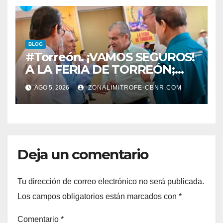
BLOG
#Torreón. ¡VAMOS SEGUROS!
A LA FERIA DE TORREÓN;
ALISTAN EDICIÓN 80
AGO 5, 2026
ZONALIMITROFE-CBNR.COM
Deja un comentario
Tu dirección de correo electrónico no será publicada.
Los campos obligatorios están marcados con
*
Comentario
*