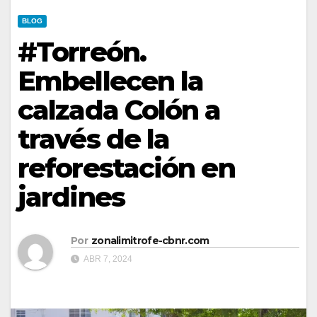
BLOG
#Torreón.
Embellecen la
calzada Colón a
través de la
reforestación en
jardines
Por
zonalimitrofe-cbnr.com
ABR 7, 2024