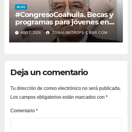
EN CARLOS REAL*
BLOG
#CongresoCoahuila. Becas y
programas para jóvenes en
áreas agropecuarias, plantea
AGO 7, 2026
ZONALIMITROFE-CBNR.COM
Raúl Onofre
Deja un comentario
Tu dirección de correo electrónico no será publicada.
Los campos obligatorios están marcados con
*
Comentario
*