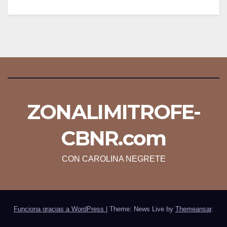
ZONALIMITROFE-
CBNR.com
CON CAROLINA NEGRETE
Funciona gracias a WordPress
|
Theme: News Live by
Themeansar
.