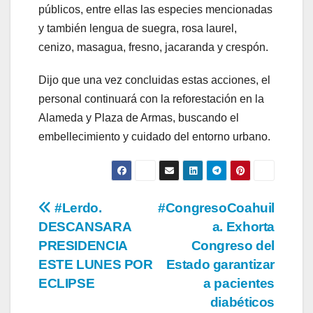
públicos, entre ellas las especies mencionadas
y también lengua de suegra, rosa laurel,
cenizo, masagua, fresno, jacaranda y crespón.
Dijo que una vez concluidas estas acciones, el
personal continuará con la reforestación en la
Alameda y Plaza de Armas, buscando el
embellecimiento y cuidado del entorno urbano.
Navegación
#Lerdo.
#CongresoCoahuil
DESCANSARA
a. Exhorta
de
PRESIDENCIA
Congreso del
entradas
ESTE LUNES POR
Estado garantizar
ECLIPSE
a pacientes
diabéticos