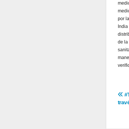
medic
medic
por l
India
distr
de la
sanit
maner
verif
Na
#T
trav
de
en