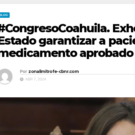
BLOG
#CongresoCoahuila. Exh
Estado garantizar a paci
medicamento aprobado
Por
zonalimitrofe-cbnr.com
ABR 7, 2024