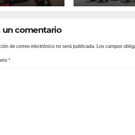
VOLUCIÓN
PROPIEDAD A
FAMILIAS
LERDENSES Y 
 un comentario
ARRANQUE A L
CONSTRUCCIÓ
DOMO EN CAR
ción de correo electrónico no será publicada.
Los campos oblig
REAL*
ario
*