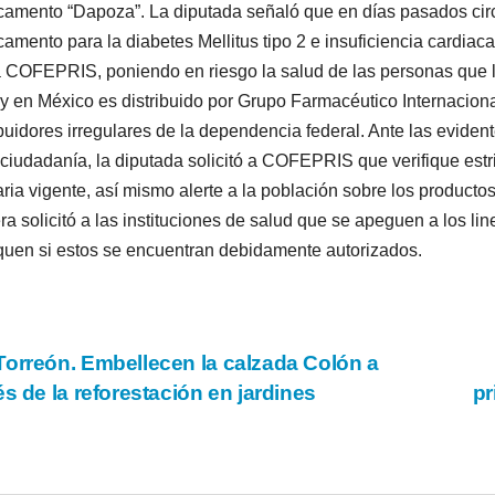
amento “Dapoza”. La diputada señaló que en días pasados circ
amento para la diabetes Mellitus tipo 2 e insuficiencia cardia
a COFEPRIS, poniendo en riesgo la salud de las personas que l
 y en México es distribuido por Grupo Farmacéutico Internaciona
ibuidores irregulares de la dependencia federal. Ante las evide
 ciudadanía, la diputada solicitó a COFEPRIS que verifique est
aria vigente, así mismo alerte a la población sobre los producto
a solicitó a las instituciones de salud que se apeguen a los li
iquen si estos se encuentran debidamente autorizados.
vegación
orreón. Embellecen la calzada Colón a
és de la reforestación en jardines
pr
tradas