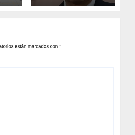
plantea Raúl
Onofre
DAN
A
N DE
LOS
atorios están marcados con
*