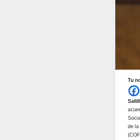
Tu n
Salti
acuer
Socia
de la
(COFE