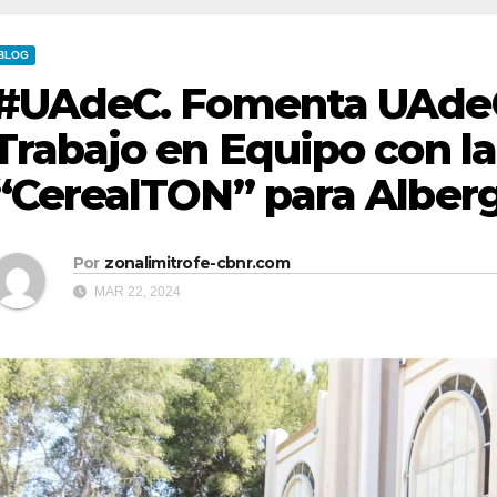
BLOG
#UAdeC. Fomenta UAdeC 
Trabajo en Equipo con la
“CerealTON” para Alberg
Por
zonalimitrofe-cbnr.com
MAR 22, 2024