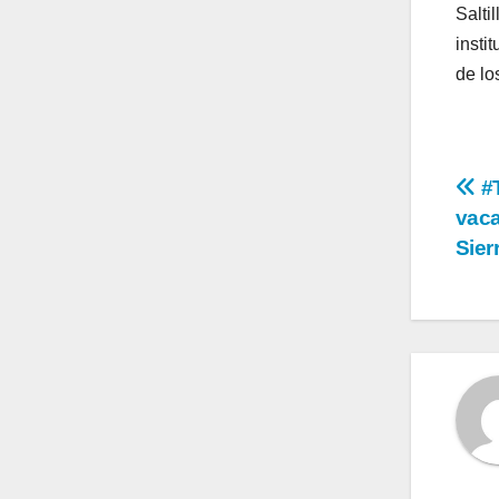
Salti
insti
de lo
Na
#T
vaca
de
Sier
en