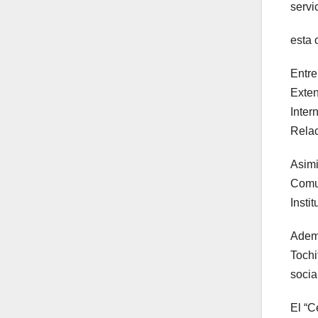
servi
esta 
Entre
Exten
Inter
Relac
Asimi
Comun
Insti
Ademá
Tochi
socia
El “C