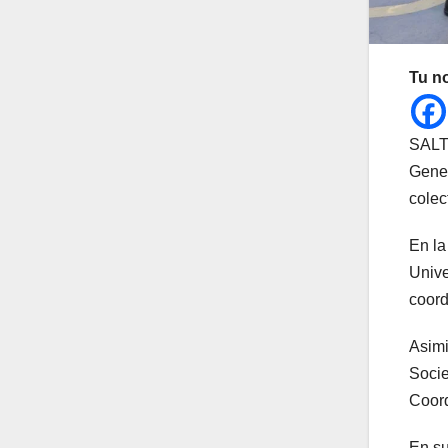
Tu n
SALTI
Gener
colec
En la
Unive
coord
Asimi
Socie
Coord
En su