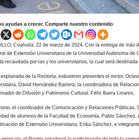
os ayudas a crecer, Comparte nuestro contenido
LLO, Coahuila. 22 de marzo de 2024. Con la entrega de más de
al de Extensión Universitaria de la Universidad Autónoma de C
ta recaudada por las y los universitarios, la cual será destinada 
 explanada de la Rectoría, estuvieron presentes el rector, Octa
rsitaria, David Hernández Barrera; la coordinadora de Relacion
inador de Difusión y Patrimonio Cultural, Félix Ibarra Linares.
smo, el coordinador de Comunicación y Relaciones Públicas, Se
dad de alumnos de la Facultad de Economía, Pablo Sánchez, en
inación de Extensión Universitaria, Erika Sánchez, e integrant
 mensaje, el Rector agradeció la participación de toda la comuni