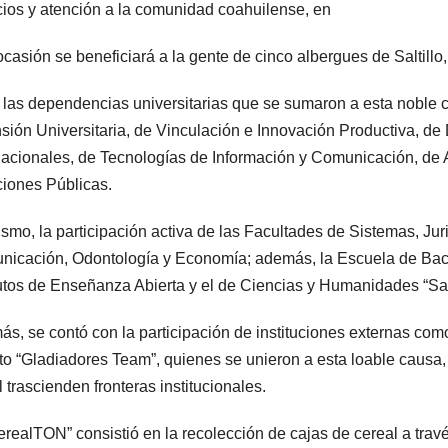
cios y atención a la comunidad coahuilense, en
ocasión se beneficiará a la gente de cinco albergues de Saltill
 las dependencias universitarias que se sumaron a esta noble
sión Universitaria, de Vinculación e Innovación Productiva, de 
nacionales, de Tecnologías de Información y Comunicación, d
iones Públicas.
smo, la participación activa de las Facultades de Sistemas, Ju
icación, Odontología y Economía; además, la Escuela de Bach
tutos de Enseñanza Abierta y el de Ciencias y Humanidades “S
s, se contó con la participación de instituciones externas como
to “Gladiadores Team”, quienes se unieron a esta loable causa
l trascienden fronteras institucionales.
erealTON” consistió en la recolección de cajas de cereal a trav