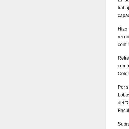
traba
capac
Hizo 
recon
conti
Refre
cumpl
Colon
Por s
Lobos
del “
Facul
Subra