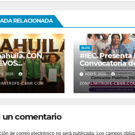
ADA RELACIONADA
BLOG
ahuila. CON
#IEC. Presenta 
EVOS
Convocatoria d
MBRAMIENTOS
Concurso Públi
5, 2026
AGO 5, 2026
RTALECE
2026
BERNADOR
IMITROFE-CBNR.COM
ZONALIMITROFE-CBNR.CO
BINETE
 un comentario
ción de correo electrónico no será publicada.
Los campos oblig