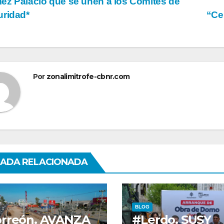
z Palacio que se unen a los Comités de
ridad*
“Ce
tradas
Por
zonalimitrofe-cbnr.com
ADA RELACIONADA
BLOG
rreón. AVANZA
#Lerdo. SUSY