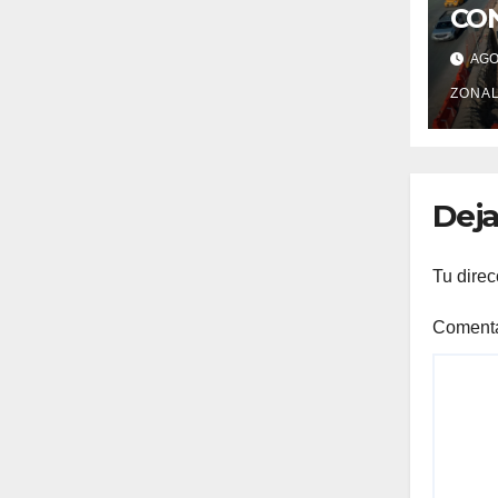
CO
DEL
AGO 
ORI
BU
ZONAL
RE
Deja
Tu direc
Coment