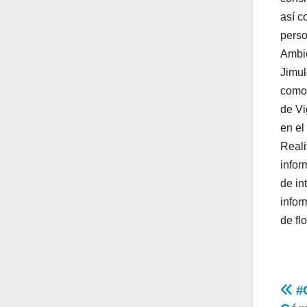
así c
perso
Ambie
Jimul
como 
de Vi
en el
Reali
infor
de in
infor
de fl
Na
#G