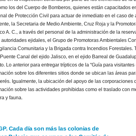
omo los del Cuerpo de Bomberos, quienes están capacitados en p
nal de Protección Civil para actuar de inmediato en el caso de
nte, la Secretaria de Medio Ambiente, Cruz Roja y la Promoto
co A. C., a través del personal de la administración de la reserv
autoridades ejidales, el Grupo de Promotoras Ambientales Comu
gilancia Comunitaria y la Brigada contra Incendios Forestales
 Puente Canal del ejido Jalisco, en el ejido Barreal de Guadal
to. Lo anterior para entregar trípticos de la “Guía para visitante
mación sobre los diferentes sitios donde se ubican las áreas pa
terés. Igualmente, la ubicación del apoyo de las corporaciones
mación sobre las actividades prohibidas como el traslado con mot
ora y fauna.
vegación
P. Cada día son más las colonias de