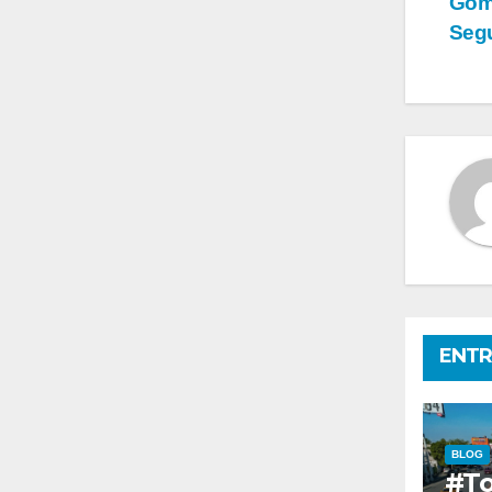
Góme
de
Segu
en
ENTR
BLOG
#To