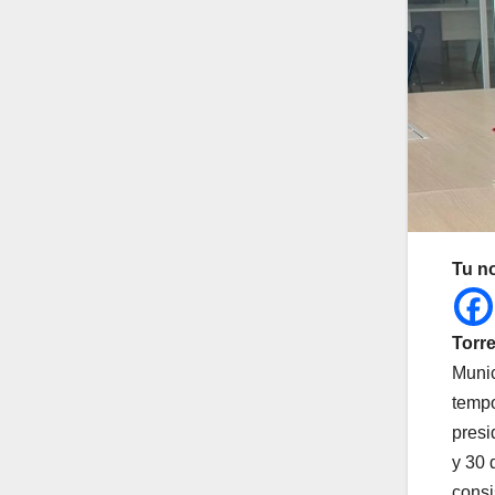
Tu n
Torre
Munic
tempo
presi
y 30 
consi