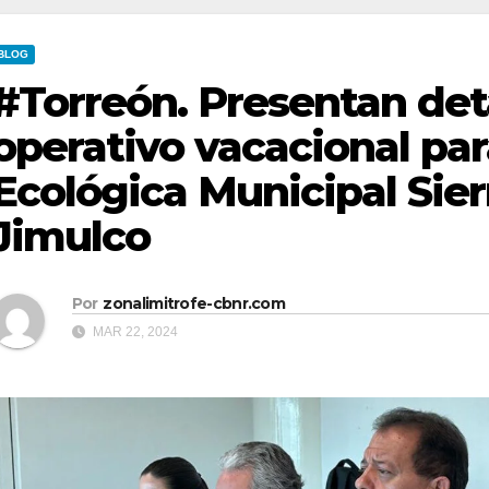
BLOG
#Torreón. Presentan deta
operativo vacacional par
Ecológica Municipal Sie
Jimulco
Por
zonalimitrofe-cbnr.com
MAR 22, 2024