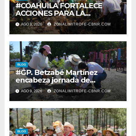
#COAHUILA FORTALECE
ACCIONES PARA LA
RESTAURACIÓN Y
AGO 9, 2026
ZONALIMITROFE-CBNR.COM
PROTECCIÓN DE SUS
ECOSISTEMAS
BLOG
#GP. Betzabé Martínez
encabeza jornada de
reforestación en el Parque 5
AGO 9, 2026
ZONALIMITROFE-CBNR.COM
de Mayo*
BLOG