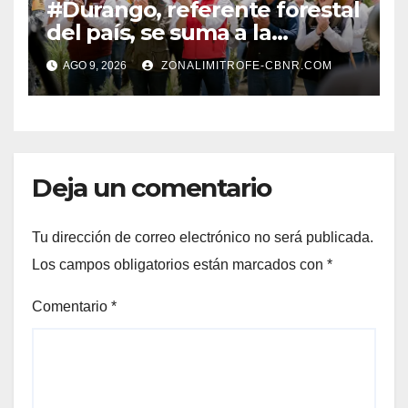
#Durango, referente forestal
del país, se suma a la
Jornada Nacional de
AGO 9, 2026
ZONALIMITROFE-CBNR.COM
Reforestación de la
Presidenta Claudia con la
plantación de 6 mil pinos
Deja un comentario
Tu dirección de correo electrónico no será publicada.
Los campos obligatorios están marcados con
*
Comentario
*