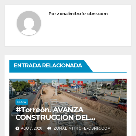
Por
zonalimitrofe-cbnr.com
ENTRADA RELACIONADA
BLOG
#Torreón. AVANZA
CONSTRUCCIÓN DEL
SISTEMA VIAL ORIENTE,
AGO 7, 2026
ZONALIMITROFE-CBNR.COM
SOBRE BULEVAR