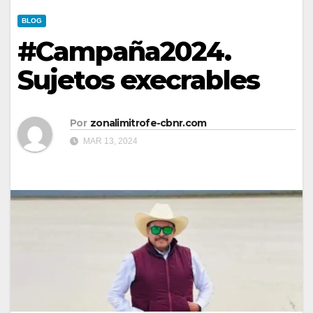
BLOG
#Campaña2024.
Sujetos execrables
Por
zonalimitrofe-cbnr.com
MAR 13, 2024