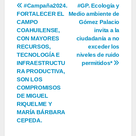
Navegación
#Campaña2024.
#GP. Ecología y
FORTALECER EL
Medio ambiente de
de
CAMPO
Gómez Palacio
entradas
COAHUILENSE,
invita a la
CON MAYORES
ciudadanía a no
RECURSOS,
exceder los
TECNOLOGÍA E
niveles de ruido
INFRAESTRUCTU
permitidos*
RA PRODUCTIVA,
SON LOS
COMPROMISOS
DE MIGUEL
RIQUELME Y
MARÍA BÁRBARA
CEPEDA.