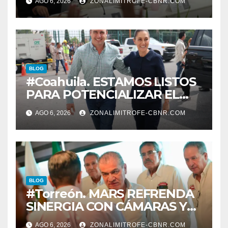
AGO 6, 2026
ZONALIMITROFE-CBNR.COM
informe el día 20 de agosto a
las 11 de la mañana*
BLOG
#Coahuila. ESTAMOS LISTOS
PARA POTENCIALIZAR EL
GAS COAHUILA: MANOLO
AGO 6, 2026
ZONALIMITROFE-CBNR.COM
BLOG
#Torreón. MARS REFRENDA
SINERGIA CON CÁMARAS Y
ORGANISMOS, EN BENEFICIO
AGO 6, 2026
ZONALIMITROFE-CBNR.COM