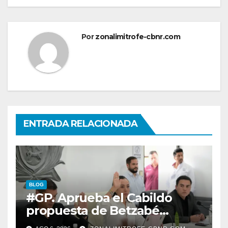
Por
zonalimitrofe-cbnr.com
ENTRADA RELACIONADA
BLOG
#GP. Aprueba el Cabildo
propuesta de Betzabé
Martínez para su primer