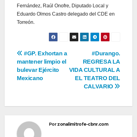
Fernández, Raúl Onofre, Diputado Local y
Eduardo Olmos Castro delegado del CDE en
Torreón.
Navegación
#GP. Exhortan a
#Durango.
mantener limpio el
REGRESA LA
de
bulevar Ejército
VIDA CULTURAL A
entradas
Mexicano
EL TEATRO DEL
CALVARIO
Por
zonalimitrofe-cbnr.com