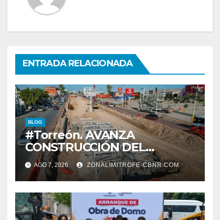
ENTRADA RELACIONADA
BLOG
#Torreón. AVANZA
CONSTRUCCIÓN DEL
SISTEMA VIAL ORIENTE,
AGO 7, 2026
ZONALIMITROFE-CBNR.COM
SOBRE BULEVAR
REVOLUCIÓN