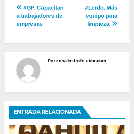
Navegación
#GP. Capacitan
#Lerdo. Más
a trabajadores de
equipo para
de
empresas
limpieza.
entradas
Por
zonalimitrofe-cbnr.com
ENTRADA RELACIONADA