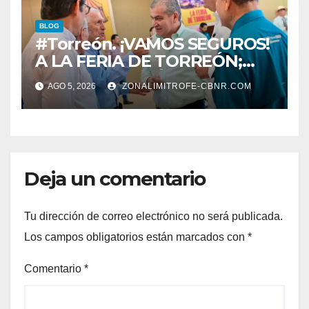
BLOG
#Torreón. ¡VAMOS SEGUROS!
A LA FERIA DE TORREÓN;
ALISTAN EDICIÓN 80
AGO 5, 2026
ZONALIMITROFE-CBNR.COM
Deja un comentario
Tu dirección de correo electrónico no será publicada.
Los campos obligatorios están marcados con
*
Comentario
*