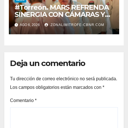
#Torreón. MARS REFRENDA
SINERGIA CON CÁMARAS Y
ORGANISMOS, EN BENEFICIO
AGO 6, 2026
ZONALIMITROFE-CBNR.COM
DEL DESARROLLO DE
TORREÓN
Deja un comentario
Tu dirección de correo electrónico no será publicada.
Los campos obligatorios están marcados con
*
Comentario
*