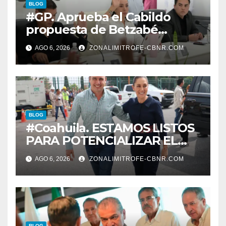
BLOG
#GP. Aprueba el Cabildo
propuesta de Betzabé
Martínez para su primer
AGO 6, 2026
ZONALIMITROFE-CBNR.COM
informe el día 20 de agosto a
las 11 de la mañana*
BLOG
#Coahuila. ESTAMOS LISTOS
PARA POTENCIALIZAR EL
GAS COAHUILA: MANOLO
AGO 6, 2026
ZONALIMITROFE-CBNR.COM
BLOG