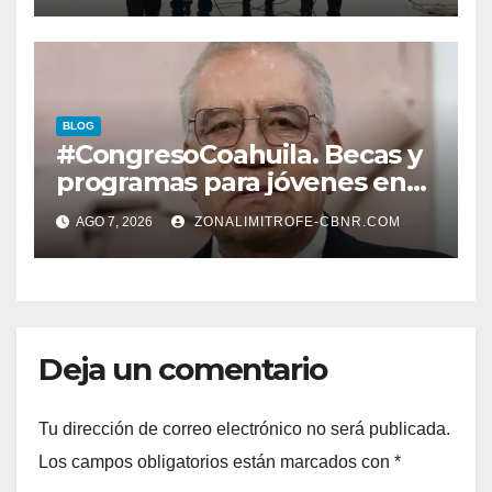
LERDENSES Y DAN
ARRANQUE A LA
CONSTRUCCIÓN DE DOMO
EN CARLOS REAL*
BLOG
#CongresoCoahuila. Becas y
programas para jóvenes en
áreas agropecuarias, plantea
AGO 7, 2026
ZONALIMITROFE-CBNR.COM
Raúl Onofre
Deja un comentario
Tu dirección de correo electrónico no será publicada.
Los campos obligatorios están marcados con
*