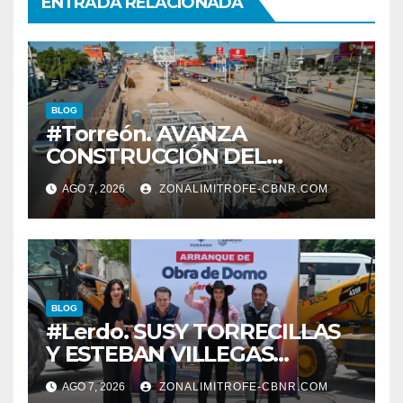
ENTRADA RELACIONADA
BLOG
#Torreón. AVANZA
CONSTRUCCIÓN DEL
SISTEMA VIAL ORIENTE,
AGO 7, 2026
ZONALIMITROFE-CBNR.COM
SOBRE BULEVAR
REVOLUCIÓN
BLOG
#Lerdo. SUSY TORRECILLAS
Y ESTEBAN VILLEGAS
ENTREGAN TÍTULOS DE
AGO 7, 2026
ZONALIMITROFE-CBNR.COM
PROPIEDAD A FAMILIAS