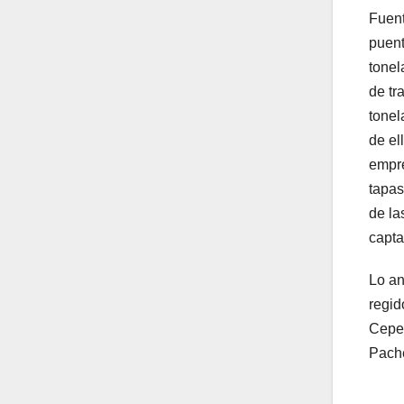
Fuent
puent
tonel
de tr
tonel
de el
empre
tapas
de la
capta
Lo an
regid
Ceped
Pach