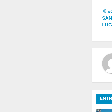
Na
#
SAN
de
LUG
en
ENTR