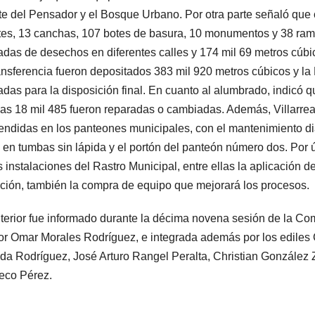
e del Pensador y el Bosque Urbano. Por otra parte señaló que c
es, 13 canchas, 107 botes de basura, 10 monumentos y 38 rampa
adas de desechos en diferentes calles y 174 mil 69 metros cúbic
ansferencia fueron depositados 383 mil 920 metros cúbicos y l
adas para la disposición final. En cuanto al alumbrado, indicó 
las 18 mil 485 fueron reparadas o cambiadas. Además, Villarrea
ndidas en los panteones municipales, con el mantenimiento dia
 en tumbas sin lápida y el portón del panteón número dos. Por ú
s instalaciones del Rastro Municipal, entre ellas la aplicación 
ción, también la compra de equipo que mejorará los procesos.
terior fue informado durante la décima novena sesión de la Com
or Omar Morales Rodríguez, e integrada además por los ediles
a Rodríguez, José Arturo Rangel Peralta, Christian González 
eco Pérez.