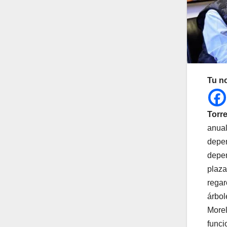
Tu n
Torre
anual
depen
depen
plaza
regar
árbol
Morel
funci