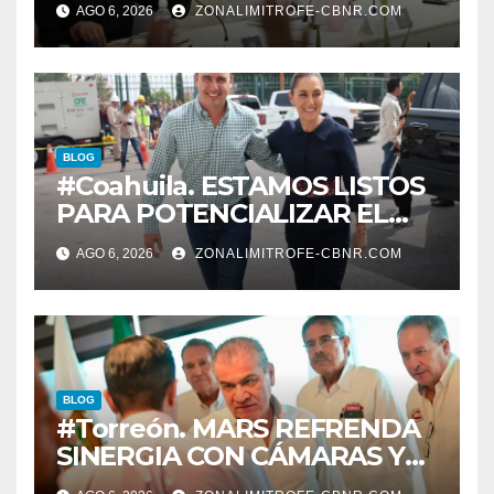
AGO 6, 2026
ZONALIMITROFE-CBNR.COM
informe el día 20 de agosto a
las 11 de la mañana*
BLOG
#Coahuila. ESTAMOS LISTOS
PARA POTENCIALIZAR EL
GAS COAHUILA: MANOLO
AGO 6, 2026
ZONALIMITROFE-CBNR.COM
BLOG
#Torreón. MARS REFRENDA
SINERGIA CON CÁMARAS Y
ORGANISMOS, EN BENEFICIO