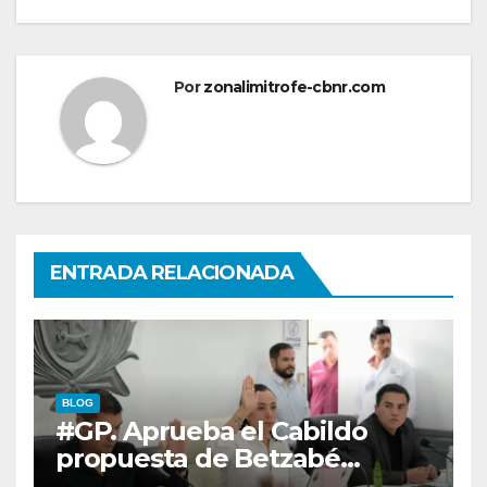
Por
zonalimitrofe-cbnr.com
ENTRADA RELACIONADA
BLOG
#GP. Aprueba el Cabildo
propuesta de Betzabé
Martínez para su primer