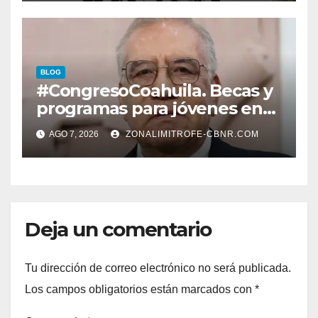
LERDENSES Y DAN
ARRANQUE A LA
CONSTRUCCIÓN DE DOMO
EN CARLOS REAL*
BLOG
#CongresoCoahuila. Becas y
programas para jóvenes en
áreas agropecuarias, plantea
AGO 7, 2026
ZONALIMITROFE-CBNR.COM
Raúl Onofre
Deja un comentario
Tu dirección de correo electrónico no será publicada.
Los campos obligatorios están marcados con
*