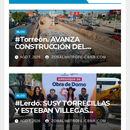
BLOG
#Torreón. AVANZA
CONSTRUCCIÓN DEL
SISTEMA VIAL ORIENTE,
AGO 7, 2026
ZONALIMITROFE-CBNR.COM
SOBRE BULEVAR
REVOLUCIÓN
BLOG
#Lerdo. SUSY TORRECILLAS
Y ESTEBAN VILLEGAS
ENTREGAN TÍTULOS DE
AGO 7, 2026
ZONALIMITROFE-CBNR.COM
PROPIEDAD A FAMILIAS