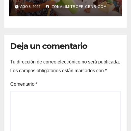
CUIDADO DEL MEDIO
AGO 8, 2026
ZONALIMITROFE-CBNR.COM
AMBIENTE Y LA ECONOMÍA
DE MÁS DE 6 MIL 500
FAMILIAS COAHUILENSES
Deja un comentario
Tu dirección de correo electrónico no será publicada.
Los campos obligatorios están marcados con
*
Comentario
*