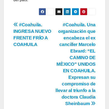
Navegación
#Coahuila.
#Coahuila. Una
INGRESA NUEVO
organización que
de
FRENTE FRÍO A
encabeza el ex
entradas
COAHUILA
canciller Marcelo
Ebrard: “EL
CAMINO DE
MÈXICO” UNIDOS
EN COAHUILA.
Expresan su
compromiso de
llevar al triunfo a la
doctora Claudia
Sheinbaum