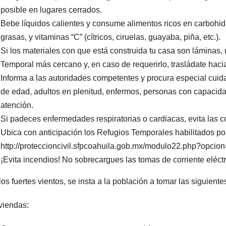
posible en lugares cerrados.
Bebe líquidos calientes y consume alimentos ricos en carbohidra
grasas, y vitaminas “C” (cítricos, ciruelas, guayaba, piña, etc.).
Si los materiales con que está construida tu casa son láminas, m
Temporal más cercano y, en caso de requerirlo, trasládate hacia
Informa a las autoridades competentes y procura especial cui
de edad, adultos en plenitud, enfermos, personas con capacidade
atención.
Si padeces enfermedades respiratorias o cardiacas, evita las corr
Ubica con anticipación los Refugios Temporales habilitados po
http://proteccioncivil.sfpcoahuila.gob.mx/modulo22.php?opcion
¡Evita incendios! No sobrecargues las tomas de corriente eléctr
los fuertes vientos, se insta a la población a tomar las siguient
viendas: