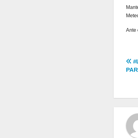
Manté
Meteo
Ante 
Na
#
PAR
de
en