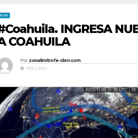
BLOG
#Coahuila. INGRESA NU
A COAHUILA
Por
zonalimitrofe-cbnr.com
FEB 2, 2024