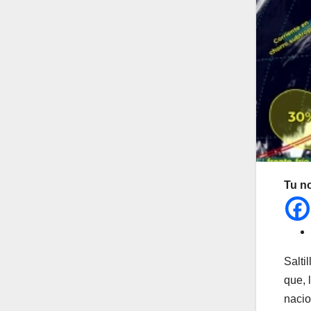
Tu n
Salti
que, 
nacio