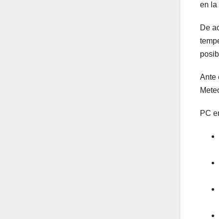
en la
De ac
tempe
posib
Ante 
Meteo
PC em