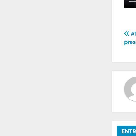
Na
#T
pres
de
en
ENTR