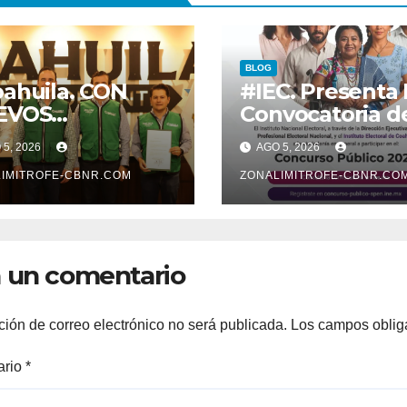
BLOG
ahuila. CON
#IEC. Presenta 
EVOS
Convocatoria d
MBRAMIENTOS
Concurso Públi
5, 2026
AGO 5, 2026
RTALECE
2026
BERNADOR
IMITROFE-CBNR.COM
ZONALIMITROFE-CBNR.CO
BINETE
 un comentario
ción de correo electrónico no será publicada.
Los campos oblig
ario
*