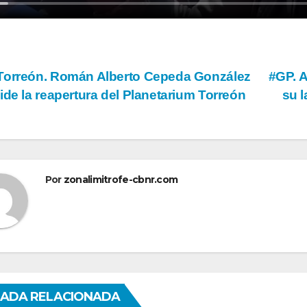
vegación
orreón. Román Alberto Cepeda González
#GP. 
ide la reapertura del Planetarium Torreón
su l
tradas
Por
zonalimitrofe-cbnr.com
ADA RELACIONADA