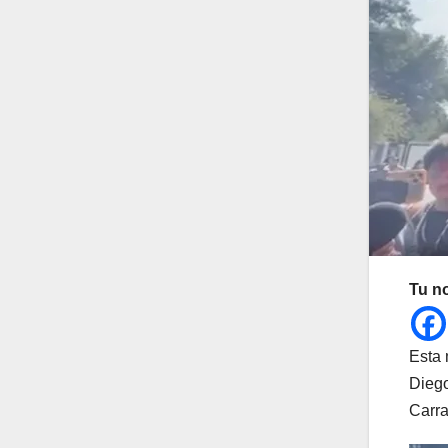
Tu n
Esta 
Diego
Carra