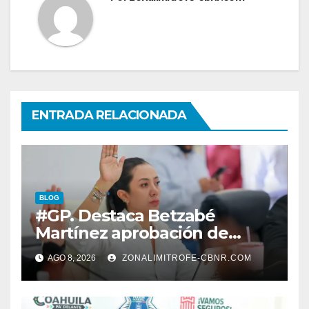
ENTRADA RELACIONADA
BLOG
#GP. Destaca Betzabé
Martínez aprobación de
nuevas normas para
AGO 8, 2026
ZONALIMITROFE-CBNR.COM
fortalecer la ética y
transparencia*