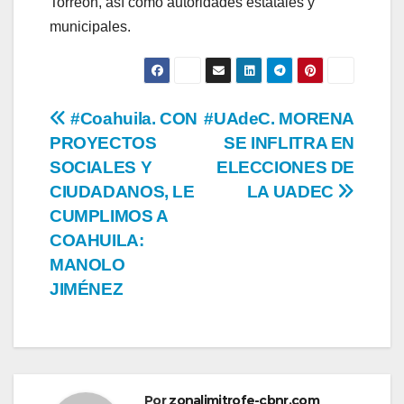
Torreón, así como autoridades estatales y
municipales.
Navegación
#Coahuila. CON
#UAdeC. MORENA
PROYECTOS
SE INFLITRA EN
de
SOCIALES Y
ELECCIONES DE
entradas
CIUDADANOS, LE
LA UADEC
CUMPLIMOS A
COAHUILA:
MANOLO
JIMÉNEZ
Por
zonalimitrofe-cbnr.com