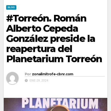
BLOG
#Torreón. Román
Alberto Cepeda
González preside la
reapertura del
Planetarium Torreón
Por
zonalimitrofe-cbnr.com
ENE 29, 2024