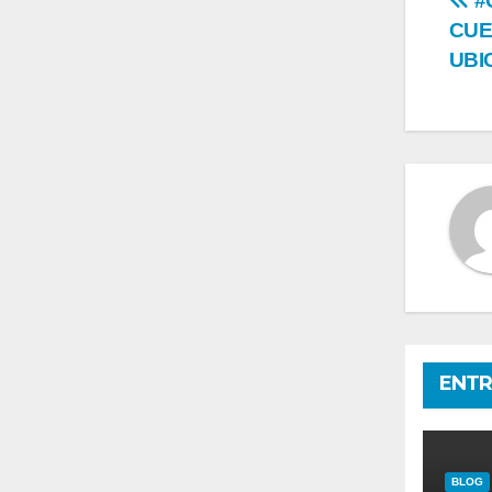
Na
#
CUE
de
UBI
en
ENTR
BLOG