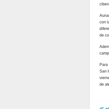
ciber
Aunad
con l
difer
de co
Ademá
campa
Para 
San I
viern
de at