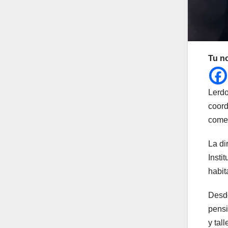
Tu n
Lerdo
coord
comer
La di
Insti
habit
Desde
pensi
y tal