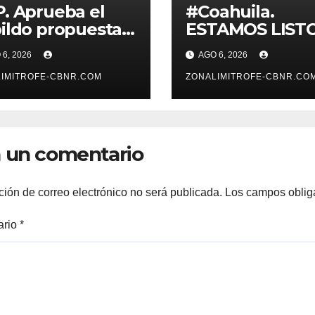
. Aprueba el
#Coahuila.
ildo propuesta
ESTAMOS LIST
Betzabé
PARA
6, 2026
AGO 6, 2026
tínez para su
POTENCIALIZA
mer informe el
IMITROFE-CBNR.COM
GAS COAHUILA:
ZONALIMITROFE-CBNR.CO
 20 de agosto a
MANOLO
 11 de la mañana*
 un comentario
ción de correo electrónico no será publicada.
Los campos oblig
ario
*