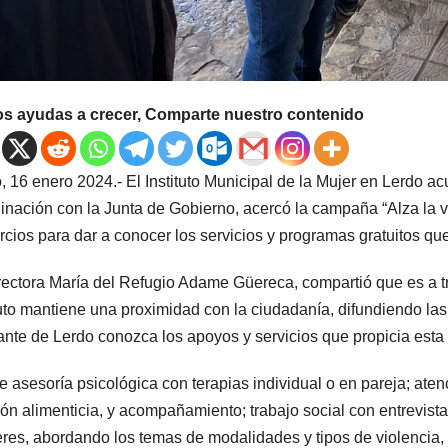
os ayudas a crecer, Comparte nuestro contenido
, 16 enero 2024.- El Instituto Municipal de la Mujer en Lerdo ac
inación con la Junta de Gobierno, acercó la campaña “Alza la voz
cios para dar a conocer los servicios y programas gratuitos qu
rectora María del Refugio Adame Güereca, compartió que es a t
tuto mantiene una proximidad con la ciudadanía, difundiendo la
ante de Lerdo conozca los apoyos y servicios que propicia est
 asesoría psicológica con terapias individual o en pareja; atenc
ón alimenticia, y acompañamiento; trabajo social con entrevista 
leres, abordando los temas de modalidades y tipos de violencia