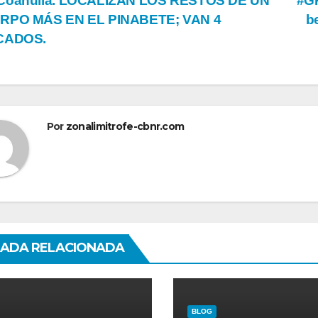
vegación
Coahuila. LOCALIZAN LOS RESTOS DE UN
#GP
RPO MÁS EN EL PINABETE; VAN 4
be
CADOS.
tradas
Por
zonalimitrofe-cbnr.com
ADA RELACIONADA
BLOG