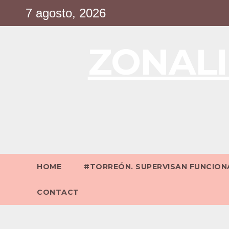
Saltar
7 agosto, 2026
al
contenido
ZONALI
HOME
#TORREÓN. SUPERVISAN FUNCIONA
CONTACT