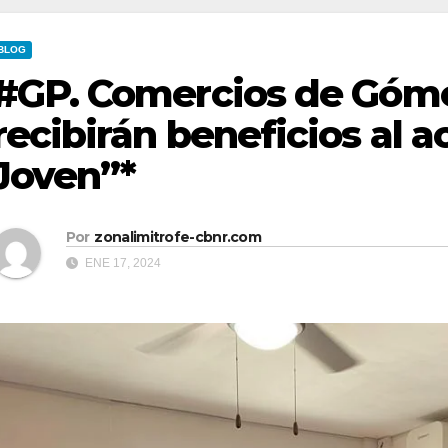
BLOG
#GP. Comercios de Góme
recibirán beneficios al a
Joven”*
Por
zonalimitrofe-cbnr.com
ENE 17, 2024