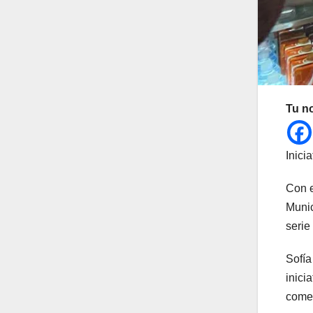
Tu n
Inici
Con e
Munic
serie
Sofía
inici
comer