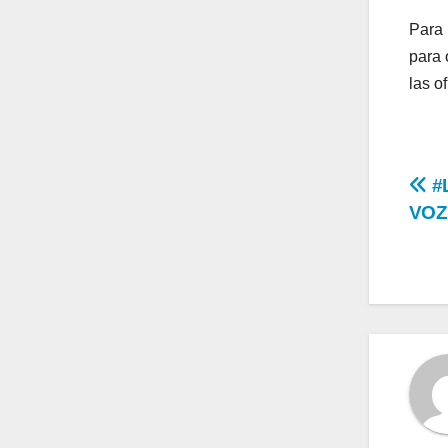
Para 
para 
las o
Na
#
VOZ
de
en