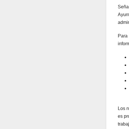
Señal
Ayunt
admin
Para 
infor
Los n
es pr
traba