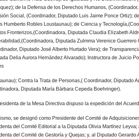
quez); de la Defensa de los Derechos Humanos, (Coordinador, Di
sión Social, (Coordinador, Diputado Luis Jaime Ponce Ortiz); d
s Humberto Robles Loustaunau); de Ciencia y Tecnología,(Coor
os Fronterizos,(Coordinadora, Diputada Claudia Elizabeth Aldr
rabilidad,(Coordinadora, Diputada Zulmma Verenice Guerrero C
dinador, Diputado José Alberto Hurtado Vera); de Transparenci
ada Delia Aurora Hernández Alvarado); Instructora de Juicio P
es
aunau); Contra la Trata de Personas,( Coordinador, Diputado An
inadora, Diputada María Bárbara Cepeda Boehringer).
esidenta de la Mesa Directiva dispuso la expedición del Acuerdo
ismo, se designó como Presidente del Comité de Adquisiciones
denta del Comité Editorial a la Diputada Olivia Martínez Leyva
denta del Comité de Gestoría y Quejas; y, al Diputado Gerar