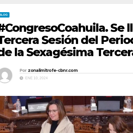
BLOG
#CongresoCoahuila. Se ll
Tercera Sesión del Perio
de la Sexagésima Tercer
Por
zonalimitrofe-cbnr.com
ENE 10, 2024