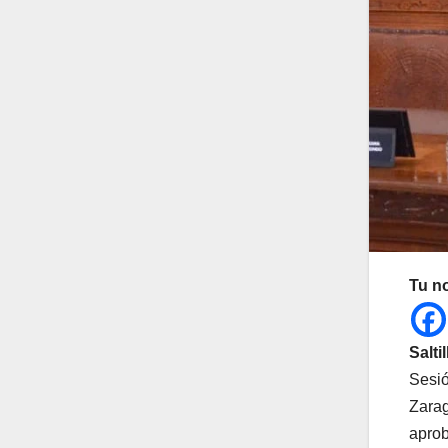
Tu n
Salti
Sesió
Zarag
aprob