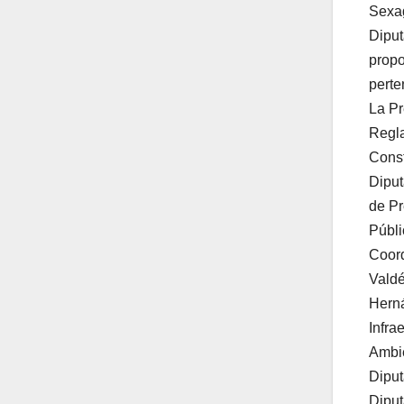
Sexag
Diput
propo
perte
La Pr
Regla
Const
Diput
de Pr
Públi
Coord
Valdé
Herná
Infra
Ambie
Diput
Diput