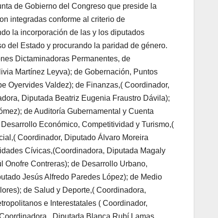
unta de Gobierno del Congreso que preside la
 integradas conforme al criterio de
do la incorporación de las y los diputados
so del Estado y procurando la paridad de género.
iones Dictaminadoras Permanentes, de
ivia Martínez Leyva); de Gobernación, Puntos
pe Oyervides Valdez); de Finanzas,( Coordinador,
ora, Diputada Beatriz Eugenia Fraustro Dávila);
mez); de Auditoría Gubernamental y Cuenta
 Desarrollo Económico, Competitividad y Turismo,(
ial,( Coordinador, Diputado Álvaro Moreira
vidades Cívicas,(Coordinadora, Diputada Magaly
l Onofre Contreras); de Desarrollo Urbano,
iputado Jesús Alfredo Paredes López); de Medio
lores); de Salud y Deporte,( Coordinadora,
ropolitanos e Interestatales ( Coordinador,
 (Coordinadora , Diputada Blanca Rubí Lamas