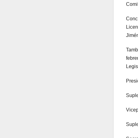
Comit
Concl
Licen
Jimén
Tambi
febre
Legis
Presi
Suple
Vicep
Suple