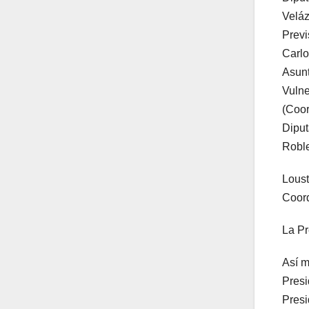
Veláz
Previ
Carlo
Asunt
Vulne
(Coor
Diput
Robl
Loust
Coord
La Pr
Así m
Presi
Presi