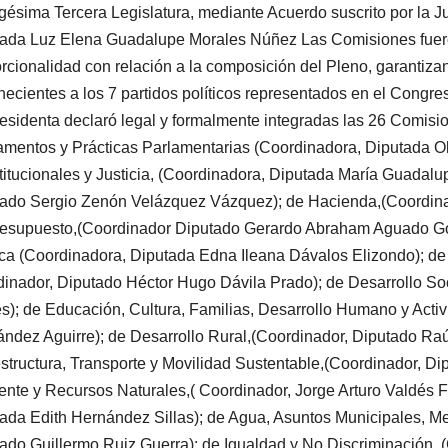
ésima Tercera Legislatura, mediante Acuerdo suscrito por la J
ada Luz Elena Guadalupe Morales Núñez Las Comisiones fueron
rcionalidad con relación a la composición del Pleno, garantizan
necientes a los 7 partidos políticos representados en el Congre
esidenta declaró legal y formalmente integradas las 26 Comis
mentos y Prácticas Parlamentarias (Coordinadora, Diputada Ol
itucionales y Justicia, (Coordinadora, Diputada María Guadalu
ado Sergio Zenón Velázquez Vázquez); de Hacienda,(Coordinad
esupuesto,(Coordinador Diputado Gerardo Abraham Aguado Gó
ca (Coordinadora, Diputada Edna Ileana Dávalos Elizondo); de
inador, Diputado Héctor Hugo Dávila Prado); de Desarrollo Soc
s); de Educación, Cultura, Familias, Desarrollo Humano y Acti
ndez Aguirre); de Desarrollo Rural,(Coordinador, Diputado Raú
estructura, Transporte y Movilidad Sustentable,(Coordinador, D
nte y Recursos Naturales,( Coordinador, Jorge Arturo Valdés F
ada Edith Hernández Sillas); de Agua, Asuntos Municipales, Met
ado Guillermo Ruiz Guerra); de Igualdad y No Discriminación,