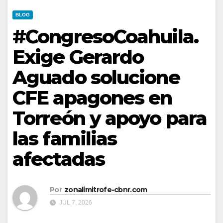
BLOG
#CongresoCoahuila.
Exige Gerardo
Aguado solucione
CFE apagones en
Torreón y apoyo para
las familias
afectadas
Por
zonalimitrofe-cbnr.com
JUL 7, 2026