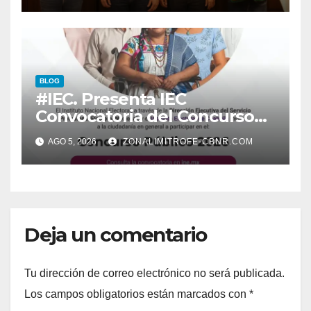
BLOG
#IEC. Presenta IEC
Convocatoria del Concurso
Público 2026
AGO 5, 2026
ZONALIMITROFE-CBNR.COM
Deja un comentario
Tu dirección de correo electrónico no será publicada.
Los campos obligatorios están marcados con
*