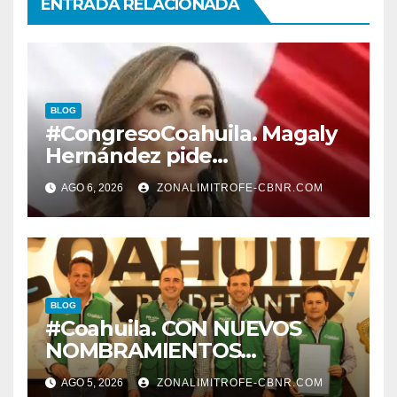
ENTRADA RELACIONADA
BLOG
#CongresoCoahuila. Magaly
Hernández pide
desconegelar LEY QUE TIENE
AGO 6, 2026
ZONALIMITROFE-CBNR.COM
QUE VER CON LA
PROTECCION DE
TRABAJADORES DE LA
EDUCACION.
BLOG
#Coahuila. CON NUEVOS
NOMBRAMIENTOS
FORTALECE GOBERNADOR
AGO 5, 2026
ZONALIMITROFE-CBNR.COM
GABINETE